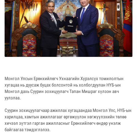
Монгол Улсын Ерөнхийлөгч Ухнаагийн Хүрэлсүх томилолтын
хугацаа нь дуусаж буцах болсонтой нь холбогдуулан НҮБ-ын
Монгол дахь Суурин зохицуулагч Тапан Мишраг хүлээн авч
уулзлаа.
Суурин зохицуулагчаар ажиллах хугацаандаа Монгол Улс, НҮБ-ын
харилцаа, хамтын ажиллагааг өргөжүүлэн хөгжүүлэхийн төлөө
хичээл зүтгэл гарган ажилласныг Ерөнхийлөгч өндөр үнэлж
байгаагаа тэмдэглэлээ.