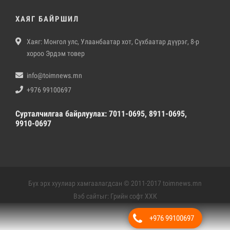
ХАЯГ БАЙРШИЛ
Хаяг: Монгол улс, Улаанбаатар хот, Сүхбаатар дүүрэг, 8-р
хороо Эрдэм товер
info@toimnews.mn
+976 99100697
Сурталчилгаа байрлуулах: 7011-0695, 8911-0695,
9910-0697
Бүх эрх хуулиар хамгаалагдсан © 2011-2017 toimnews.mn
Вэб сайт
ыг:
Грийн софт ХХК
Дуудлагын төв
+976 99100697