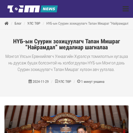
Блог
УЛС ТӨР
НҮБ-ын Суурин зохицуулагч Тапан Мишраг “Найрамдал” 
НҮБ-ын Суурин зохицуулагч Тапан Мишраг
“Найрамдал” медалиар шагналаа
​​​​​​​Монгол Улсын Ерөнхийлөгч Ухнаагийн Хүрэлсүх томилолтын хугацаа
нь дуусаж буцах болсонтой нь холбогдуулан НҮБ-ын Монгол дахь
Суурин зохицуулагч Тапан Мишраг хүлээн авч уулзлаа.
2024-11-29
УЛС ТӨР
1
минут уншина