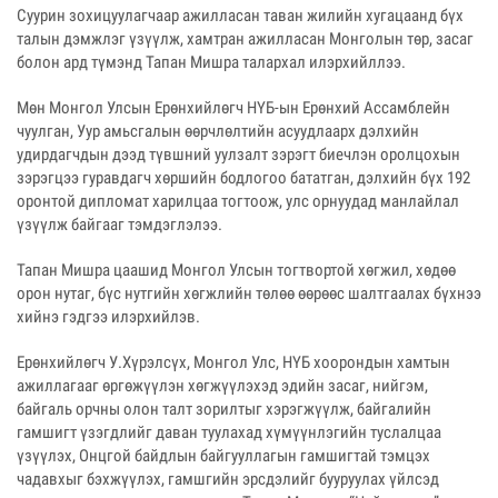
Суурин зохицуулагчаар ажилласан таван жилийн хугацаанд бүх
талын дэмжлэг үзүүлж, хамтран ажилласан Монголын төр, засаг
болон ард түмэнд Тапан Мишра талархал илэрхийллээ.
Мөн Монгол Улсын Ерөнхийлөгч НҮБ-ын Ерөнхий Ассамблейн
чуулган, Уур амьсгалын өөрчлөлтийн асуудлаарх дэлхийн
удирдагчдын дээд түвшний уулзалт зэрэгт биечлэн оролцохын
зэрэгцээ гуравдагч хөршийн бодлогоо бататган, дэлхийн бүх 192
оронтой дипломат харилцаа тогтоож, улс орнуудад манлайлал
үзүүлж байгааг тэмдэглэлээ.
Тапан Мишра цаашид Монгол Улсын тогтвортой хөгжил, хөдөө
орон нутаг, бүс нутгийн хөгжлийн төлөө өөрөөс шалтгаалах бүхнээ
хийнэ гэдгээ илэрхийлэв.
Ерөнхийлөгч У.Хүрэлсүх, Монгол Улс, НҮБ хоорондын хамтын
ажиллагааг өргөжүүлэн хөгжүүлэхэд эдийн засаг, нийгэм,
байгаль орчны олон талт зорилтыг хэрэгжүүлж, байгалийн
гамшигт үзэгдлийг даван туулахад хүмүүнлэгийн туслалцаа
үзүүлэх, Онцгой байдлын байгууллагын гамшигтай тэмцэх
чадавхыг бэхжүүлэх, гамшгийн эрсдэлийг бууруулах үйлсэд