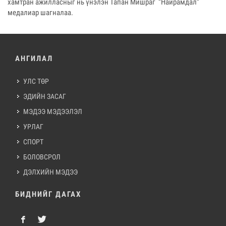
хамтран ажилласныг нь үнэлэн Тапан Мишраг “Найрамдал”
медалиар шагналаа.
АНГИЛАЛ
УЛС ТӨР
ЭДИЙН ЗАСАГ
МЭДЭЭ МЭДЭЭЛЭЛ
УРЛАГ
СПОРТ
БОЛОВСРОЛ
ДЭЛХИЙН МЭДЭЭ
БИДНИЙГ ДАГАХ