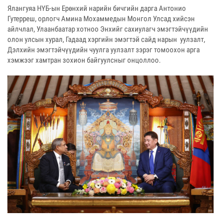
Ялангуяа НҮБ-ын Ерөнхий нарийн бичгийн дарга Антонио
Гутерреш, орлогч Амина Мохаммедын Монгол Улсад хийсэн
айлчлал, Улаанбаатар хотноо Энхийг сахиулагч эмэгтэйчүүдийн
олон улсын хурал, Гадаад хэргийн эмэгтэй сайд нарын уулзалт,
Дэлхийн эмэгтэйчүүдийн чуулга уулзалт зэрэг томоохон арга
хэмжээг хамтран зохион байгуулсныг онцоллоо.