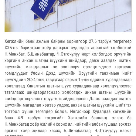
Хөгжлийн банк ажлын байрны зорилгоор 27.6 тэрбум төгрөгөөр
ХХБ-ны барилгаас хоёр давхрыг худалдан авсантай холбоотой
Н.Мөнхбат, Б.Шинэбаатар, Ч.Отгочулуу нарт холбогдох эрүүгийн
хэргийн анхан шатны шүүхийн шийдвэр, давж заалдах шатны
шүүхийн магадлалыг эс зөвшөөрч оролцогчдоос гаргасан
гомдлуудыг Улсын Дээд шүүхийн Эрүүгийн танхимын нийт
шүүгчдийн 2024 оны тавдугаар сарын 15-ны өдрийн хуралдаанаар
хэлэлцээд Хяналтын шатны шүүх хуралдаанаар хэлэлцүүлэхээс
татгалзаж шийдвэрлэснээр холбогдох анхан шатны шүүхийн
шийдвэрт өөрчлөлт оруулж шийдвэрлэсэн Давж заалдах шатны
шүүхийн магадлал хэвээр үлдэж, анхан шатны шүүхийн шийтгэх
тогтоол хүчин төгөлдөр болов. Ингэснээр Худалдаа хөгжлийн
банк 4.9 тэрбум төгрөгийг Хөгжлийн банканд олгох ба
Н.Мөнхбатад хоёр жилийн хорих ял, нийтийн албан тушаал эрхлэх
эрхийг хоёр жилээр хасах, Б.Шинэбаатар, Ч.Отгочулуу нарыг