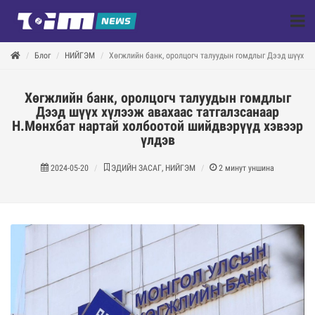
Блог
НИЙГЭМ
Хөгжлийн банк, оролцогч талуудын гомдлыг Дээд шүүх хү
Хөгжлийн банк, оролцогч талуудын гомдлыг
Дээд шүүх хүлээж авахаас татгалзсанаар
Н.Мөнхбат нартай холбоотой шийдвэрүүд хэвээр
үлдэв
2024-05-20
ЭДИЙН ЗАСАГ, НИЙГЭМ
2
минут уншина