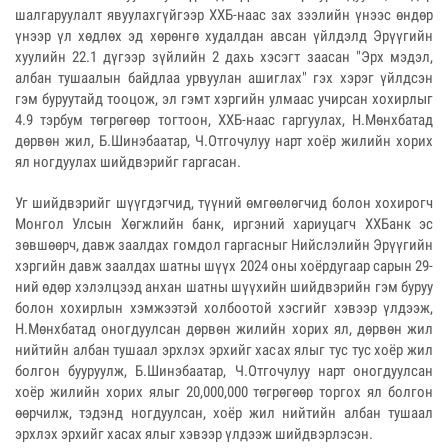
шалгаруулалт явуулахгүйгээр ХХБ-наас зах зээлийн үнээс өндөр
үнээр үл хөдлөх эд хөрөнгө худалдан авсан үйлдэлд Эрүүгийн
хуулийн 22.1 дүгээр зүйлийн 2 дахь хэсэгт заасан "Эрх мэдэл,
албан тушаалын байдлаа урвуулан ашиглах" гэх хэрэг үйлдсэн
гэм буруутайд тооцож, эл гэмт хэргийн улмаас учирсан хохирлыг
4.9 тэрбум төгрөгөөр тогтоон, ХХБ-наас гаргуулах, Н.Мөнхбатад
дөрвөн жил, Б.Шинэбаатар, Ч.Отгочулуу нарт хоёр жилийн хорих
ял ногдуулах шийдвэрийг гаргасан.
Уг шийдвэрийг шүүгдэгчид, түүний өмгөөлөгчид болон хохирогч
Монгол Улсын Хөгжлийн банк, иргэний хариуцагч ХХБанк эс
зөвшөөрч, давж заалдах гомдол гаргасныг Нийслэлийн Эрүүгийн
хэргийн давж заалдах шатны шүүх 2024 оны хоёрдугаар сарын 29-
ний өдөр хэлэлцээд анхан шатны шүүхийн шийдвэрийн гэм буруу
болон хохирлын хэмжээтэй холбоотой хэсгийг хэвээр үлдээж,
Н.Мөнхбатад оногдуулсан дөрвөн жилийн хорих ял, дөрвөн жил
нийтийн албан тушаал эрхлэх эрхийг хасах ялыг тус тус хоёр жил
болгон бууруулж, Б.Шинэбаатар, Ч.Отгочулуу нарт оногдуулсан
хоёр жилийн хорих ялыг 20,000,000 төгрөгөөр торгох ял болгон
өөрчилж, тэдэнд ногдуулсан, хоёр жил нийтийн албан тушаал
эрхлэх эрхийг хасах ялыг хэвээр үлдээж шийдвэрлэсэн.