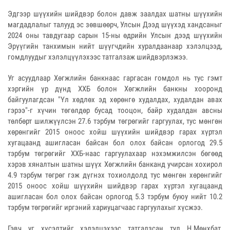
Эдгээр шүүхийн шийдвэр болон давж заалдах шатны шүүхийн
магдадлалыг талууд эс зөвшөөрч, Улсын Дээд шүүхэд хандсаныг
2024 оны тавдугаар сарын 15-ны өдрийн Улсын дээд шүүхийн
Эрүүгийн танхимын нийт шүүгчдийн хуралдаанаар хэлэлцээд,
гомдлуудыг хэлэлцүүлэхээс татгалзаж шийдвэрлэжээ.
Уг асуудлаар Хөгжлийн банкнаас гаргасан гомдол нь тус гэмт
хэргийн үр дүнд ХХБ болон Хөгжлийн банкны хооронд
байгуулагдсан "Үл хөдлөх эд хөрөнгө худалдах, худалдан авах
гэрээ"-г хүчин төгөлдөр бусад тооцон, байр худалдан авсны
төлбөрт шилжүүлсэн 27.6 тэрбум төгрөгийг гаргуулах, тус мөнгөн
хөрөнгийг 2015 оноос хойш шүүхийн шийдвэр гарах хүртэл
хугацаанд ашигласан байсан бол олох байсан орлогод 29.5
тэрбум төгрөгийг ХХБ-наас гаргуулахаар нэхэмжилсэн бөгөөд
хэрэв хяналтын шатны шүүх Хөгжлийн банканд учирсан хохирол
4.9 тэрбум төгрөг гэж дүгнэх тохиолдолд тус мөнгөн хөрөнгийг
2015 оноос хойш шүүхийн шийдвэр гарах хүртэл хугацаанд
ашигласан бол олох байсан орлогод 5.3 тэрбум буюу нийт 10.2
тэрбум төгрөгийг иргэний хариуцагчаас гаргуулахыг хүсжээ.
Гэвч уг хүсэлтийг хэлэлцэхээс татгалзсан тул Н.Мөнхбат,