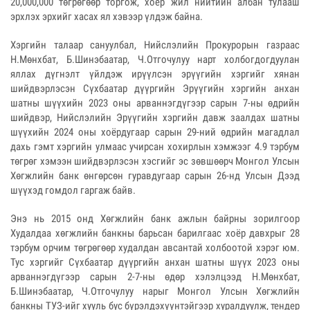
20,000,000 төгрөгөөр торгож, хоёр жил нийтийн албан тулааш
эрхлэх эрхийг хасах ял хэвээр үлдэж байна.
Хэргийн талаар сануулбал, Нийслэлийн Прокурорын газраас
Н.Мөнхбат, Б.Шинэбаатар, Ч.Отгочулуу нарт холбогдогдуулан
яллах дүгнэлт үйлдэж ирүүлсэн эрүүгийн хэргийг хянан
шийдвэрлэсэн Сүхбаатар дүүргийн Эрүүгийн хэргийн анхан
шатны шүүхийн 2023 оны арваннэгдүгээр сарын 7-ны өдрийн
шийдвэр, Нийслэлийн Эрүүгийн хэргийн давж заалдах шатны
шүүхийн 2024 оны хоёрдугаар сарын 29-ний өдрийн магадлал
дахь гэмт хэргийн улмаас учирсан хохирлын хэмжээг 4.9 тэрбум
төгрөг хэмээн шийдвэрлэсэн хэсгийг эс зөвшөөрч Монгол Улсын
Хөгжлийн банк өнгөрсөн гуравдугаар сарын 26-нд Улсын Дээд
шүүхэд гомдол гаргаж байв.
Энэ нь 2015 онд Хөгжлийн банк ажлын байрны зорилгоор
Худалдаа хөгжлийн банкны барьсан барилгаас хоёр давхрыг 28
тэрбум орчим төгрөгөөр худалдан авсантай холбоотой хэрэг юм.
Тус хэргийг Сүхбаатар дүүргийн анхан шатны шүүх 2023 оны
арваннэгдүгээр сарын 2-7-ны өдөр хэлэлцээд Н.Мөнхбат,
Б.Шинэбаатар, Ч.Отгочулуу нарыг Монгол Улсын Хөгжлийн
банкны ТУЗ-ийг хууль бус бүрэлдэхүүнтэйгээр хуралдуулж, тендер