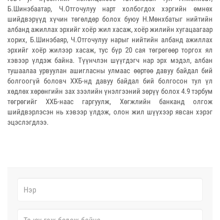
Б.Шинэбаатар, Ч.Отгочулуу нарт холбогдох хэргийн өмнөх
шийдвэрүүд хүчин төгөлдөр болох буюу Н.Мөнхбатыг нийтийн
албанд ажиллах эрхийг хоёр жил хасаж, хоёр жилийн хугацаагаар
хорих, Б.Шинэбаяр, Ч.Отгочулуу нарыг нийтийн албанд ажиллах
эрхийг хоёр жилээр хасаж, тус бүр 20 сая төгрөгөөр торгох ял
хэвээр үлдэж байна. Түүнчлэн шүүгдэгч нар эрх мэдэл, албан
тушаалаа урвуулан ашигласны улмаас өөртөө давуу байдал бий
болгоогүй боловч ХХБ-нд давуу байдал бий болгосон тул үл
хөдлөх хөрөнгийн зах зээлийн үнэлгээний зөрүү болох 4.9 тэрбум
төгрөгийг ХХБ-наас гаргуулж, Хөгжлийн банканд олгож
шийдвэрлэсэн нь хэвээр үлдэж, олон жил шүүхээр явсан хэрэг
эцэслэгдлээ.