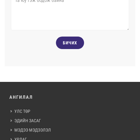
БИЧИХ
АНГИЛАЛ
УЛС ТӨР
ЭДИЙН ЗАСАГ
МЭДЭЭ МЭДЭЭЛЭЛ
УРЛАГ