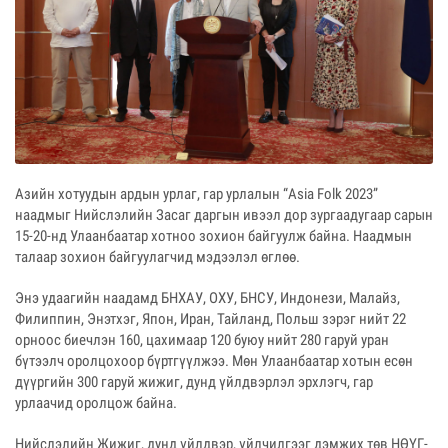
Азийн хотуудын ардын урлаг, гар урлалын “Asia Folk 2023”
наадмыг Нийслэлийн Засаг даргын ивээл дор зургаадугаар сарын
15-20-нд Улаанбаатар хотноо зохион байгуулж байна. Наадмын
талаар зохион байгуулагчид мэдээлэл өглөө.
Энэ удаагийн наадамд БНХАУ, ОХУ, БНСУ, Индонези, Малайз,
Филиппин, Энэтхэг, Япон, Иран, Тайланд, Польш зэрэг нийт 22
орноос биечлэн 160, цахимаар 120 буюу нийт 280 гаруй уран
бүтээлч оролцохоор бүртгүүлжээ. Мөн Улаанбаатар хотын есөн
дүүргийн 300 гаруй жижиг, дунд үйлдвэрлэл эрхлэгч, гар
урлаачид оролцож байна.
Нийслэлийн Жижиг, дунд үйлдвэр, үйлчилгээг дэмжих төв НӨҮГ-