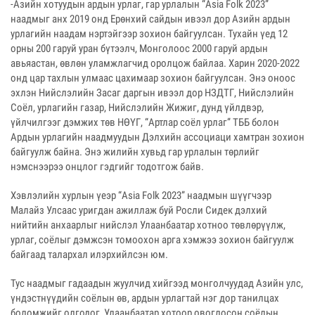
-Азийн хотуудын ардын урлаг, гар урлалын “Asia Folk 2023”
наадмыг анх 2019 онд Ерөнхий сайдын ивээл дор Азийн ардын
урлагийн наадам нэртэйгээр зохион байгуулсан. Тухайн үед 12
орны 200 гаруй уран бүтээлч, Монголоос 2000 гаруй ардын
авьяастан, өвлөн уламжлагчид оролцож байлаа. Харин 2020-2022
онд цар тахлын улмаас цахимаар зохион байгуулсан. Энэ оноос
эхлэн Нийслэлийн Засаг даргын ивээл дор НЗДТГ, Нийслэлийн
Соёл, урлагийн газар, Нийслэлийн Жижиг, дунд үйлдвэр,
үйлчилгээг дэмжих төв НӨҮГ, “Артлар соёл урлаг” ТББ болон
Ардын урлагийн наадмуудын Дэлхийн ассоциаци хамтран зохион
байгуулж байна. Энэ жилийн хувьд гар урлалын төрлийг
нэмснээрээ онцлог гэдгийг тодотгож байв.
Хэвлэлийн хурлын үеэр “Asia Folk 2023” наадмын шүүгчээр
Малайз Улсаас уригдан ажиллаж буй Росли Сидек дэлхий
нийтийн анхаарлыг нийслэл Улаанбаатар хотноо төвлөрүүлж,
урлаг, соёлыг дэмжсэн томоохон арга хэмжээ зохион байгуулж
байгаад талархал илэрхийлсэн юм.
Тус наадмыг гадаадын жуулчид хийгээд монголчуудад Азийн улс,
үндэстнүүдийн соёлын өв, ардын урлагтай нэг дор танилцах
боломжийг олгодог, Улаанбаатар хотоор овоглосон соёлын