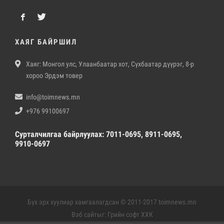
ХАЯГ БАЙРШИЛ
Хаяг: Монгол улс, Улаанбаатар хот, Сүхбаатар дүүрэг, 8-р
хороо Эрдэм товер
info@toimnews.mn
+976 99100697
Сурталчилгаа байрлуулах: 7011-0695, 8911-0695,
9910-0697
Бүх эрх хуулиар хамгаалагдсан © 2011-2017 toimnews.mn
Вэб сайт
ыг:
Грийн софт ХХК