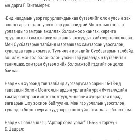
ын дарга Г.Гангамөрөн:
-Бид наадмын үеэр гар урлаачдынхаа бүтээлийг олон улсын зах
зээлд гаргах, олон улсын гар урлаачидтай Монголынхоо гар
урлаачдыг хамтран ажиллах боломжоор хангах, хөрөнгө
оруулалтын хамтын ажиллагааны ажлуудыг хийхээр төлөвлөсөн.
Мөн Сүхбаатарын талбайд маргаашаас хамтарсан үзэсгэлэн,
худалдаа гарна хэмээв. Түүнчлэн иргэдийг Сүхбаатарын талбайд
зочилж, монгол болон олон улсын гар урлаачдын бүтээлчтэй
танилцаж, хамтран бүтээл хийх боломжтой гэдгийг онцолж
байлаа.
Наадмын хүрээнд төв талбайд зургаадугаар сарын 16-18-нд
гадаадын болон Монголын ардын урлагийн уран бүтээлчдийн
хамтарсан урлагийн тоглолтууд, үндэсний хувцастай парад,
загварын шоу зохион байгуулна. Мөн гар урлалын үзэсгэлэн,
худалдаа болон сургалтууд зэрэг олон үйл ажиллагаа болох юм.
Наадмыг санаачлагч, “Артлар соёл урлаг” ТББ-ын тэргүүн
Б.Цацрал: