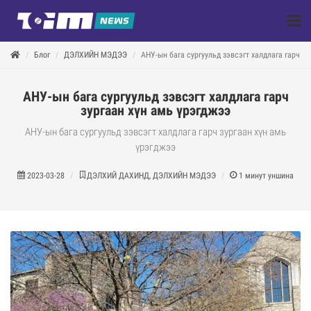
Блог
ДЭЛХИЙН МЭДЭЭ
АНУ-ын бага сургуульд зэвсэгт халдлага гарч зу
АНУ-ын бага сургуульд зэвсэгт халдлага гарч
зургаан хүн амь үрэгджээ
АНУ-ын бага сургуульд зэвсэгт халдлага гарч зургаан хүн амь
үрэгджээ
2023-03-28
ДЭЛХИЙ ДАХИНД, ДЭЛХИЙН МЭДЭЭ
1
минут уншина