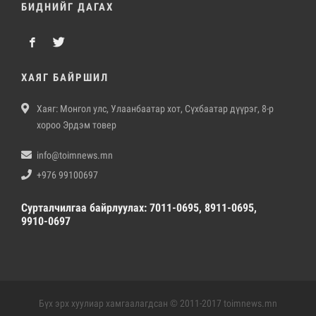
БИДНИЙГ ДАГАХ
ХАЯГ БАЙРШИЛ
Хаяг: Монгол улс, Улаанбаатар хот, Сүхбаатар дүүрэг, 8-р
хороо Эрдэм товер
info@toimnews.mn
+976 99100697
Сурталчилгаа байрлуулах: 7011-0695, 8911-0695,
9910-0697
Бүх эрх хуулиар хамгаалагдсан © 2011-2017 toimnews.mn