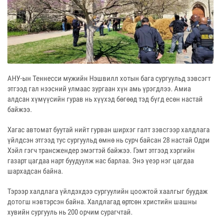
АНУ-ын Теннесси мужийн Нэшвилл хотын бага сургуульд зэвсэгт
этгээд гал нээсний улмаас зургаан хүн амь үрэгдлээ. Амиа
алдсан хүмүүсийн гурав нь хүүхэд бөгөөд тэд бүгд есөн настай
байжээ.
Хагас автомат буутай нийт гурван ширхэг галт зэвсгээр халдлага
үйлдсэн этгээд тус сургуульд өмнө нь сурч байсан 28 настай Одри
Хэйл гэгч трансжендер эмэгтэй байжээ. Гэмт этгээд хэргийн
газарт цагдаа нарт буудуулж нас барлаа. Энэ үеэр нэг цагдаа
шархадсан байна.
Тэрээр халдлага үйлдэхдээ сургуулийн цоожтой хаалгыг буудаж
дотогш нэвтэрсэн байна. Халдлагад өртсөн христийн шашны
хувийн сургууль нь 200 орчим сурагчтай.