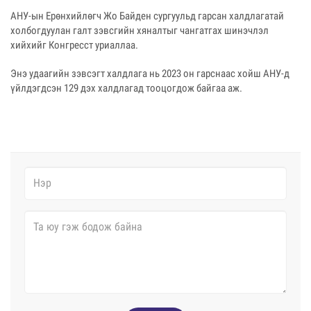
АНУ-ын Ерөнхийлөгч Жо Байден сургуульд гарсан халдлагатай
холбогдуулан галт зэвсгийн хяналтыг чангатгах шинэчлэл
хийхийг Конгресст уриаллаа.
Энэ удаагийн зэвсэгт халдлага нь 2023 он гарснаас хойш АНУ-д
үйлдэгдсэн 129 дэх халдлагад тооцогдож байгаа аж.