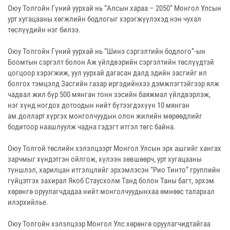
Оюу Толгойн Гүний уурхай нь “Алсын хараа – 2050” Монгол Улсын
урт хугацааны хөгжлийн бодлогыг хэрэгжүүлэхэд нэн чухал
төслүүдийн нэг билээ.
Оюу Толгойн Гүний уурхай нь “Шинэ сэргэлтийн бодлого”-ын
Боомтын сэргэлт болон Аж үйлдвэрийн сэргэлтийн төслүүдтэй
цогцоор хэрэгжиж, уул уурхай дагасан далд эдийн засгийг ил
болгох тэмцэлд Засгийн газар иргэдийнхээ дэмжлэгтэйгээр ялж
чадвал жил бүр 500 мянган тонн зэсийн баяжмал үйлдвэрлэж,
нэг хүнд ногдох дотоодын нийт бүтээгдэхүүн 10 мянган
ам.долларт хүргэх монголчуудын олон жилийн мөрөөдлийг
бодитоор наашлуулж чадна гэдэгт итгэл төгс байна.
Оюу Толгой төслийн хэлэлцээрт Монгол Улсын эрх ашгийг хангах
зарчмыг хүндэтгэн ойлгож, хүлээн зөвшөөрч, урт хугацааны
түншлэл, харилцан итгэлцлийг эрхэмлэсэн “Рио Тинто” группийн
гүйцэтгэх захирал Якоб Стаусхолм Танд болон Таны багт, эрхэм
хөрөнгө оруулагчдадаа нийт монголчуудынхаа өмнөөс талархал
илэрхийлье.
Оюу Толгойн хэлэлцээр Монгол Улс хөрөнгө оруулагчидтайгаа