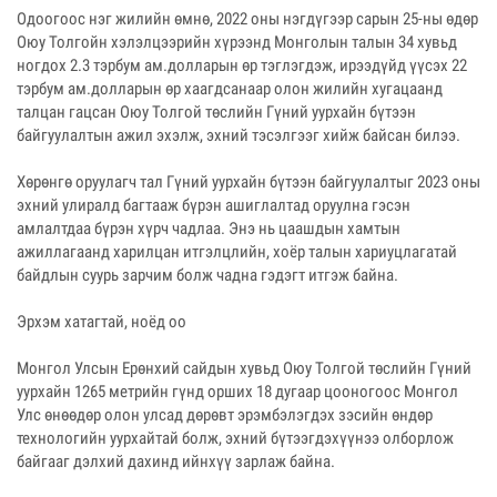
Одоогоос нэг жилийн өмнө, 2022 оны нэгдүгээр сарын 25-ны өдөр
Оюу Толгойн хэлэлцээрийн хүрээнд Монголын талын 34 хувьд
ногдох 2.3 тэрбум ам.долларын өр тэглэгдэж, ирээдүйд үүсэх 22
тэрбум ам.долларын өр хаагдсанаар олон жилийн хугацаанд
талцан гацсан Оюу Толгой төслийн Гүний уурхайн бүтээн
байгуулалтын ажил эхэлж, эхний тэсэлгээг хийж байсан билээ.
Хөрөнгө оруулагч тал Гүний уурхайн бүтээн байгуулалтыг 2023 оны
эхний улиралд багтааж бүрэн ашиглалтад оруулна гэсэн
амлалтдаа бүрэн хүрч чадлаа. Энэ нь цаашдын хамтын
ажиллагаанд харилцан итгэлцлийн, хоёр талын хариуцлагатай
байдлын суурь зарчим болж чадна гэдэгт итгэж байна.
Эрхэм хатагтай, ноёд оо
Монгол Улсын Ерөнхий сайдын хувьд Оюу Толгой төслийн Гүний
уурхайн 1265 метрийн гүнд орших 18 дугаар цооногоос Монгол
Улс өнөөдөр олон улсад дөрөвт эрэмбэлэгдэх зэсийн өндөр
технологийн уурхайтай болж, эхний бүтээгдэхүүнээ олборлож
байгааг дэлхий дахинд ийнхүү зарлаж байна.