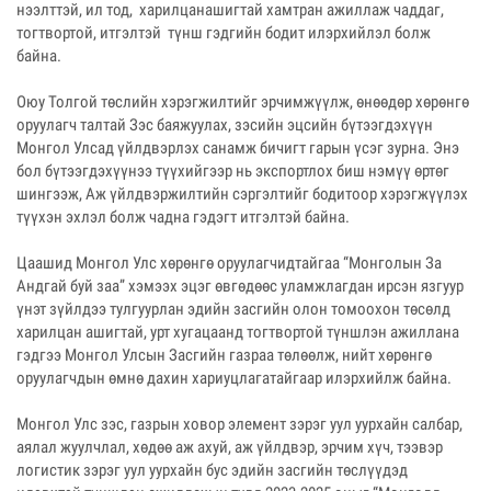
нээлттэй, ил тод, харилцанашигтай хамтран ажиллаж чаддаг,
тогтвортой, итгэлтэй түнш гэдгийн бодит илэрхийлэл болж
байна.
Оюу Толгой төслийн хэрэгжилтийг эрчимжүүлж, өнөөдөр хөрөнгө
оруулагч талтай Зэс баяжуулах, зэсийн эцсийн бүтээгдэхүүн
Монгол Улсад үйлдвэрлэх санамж бичигт гарын үсэг зурна. Энэ
бол бүтээгдэхүүнээ түүхийгээр нь экспортлох биш нэмүү өртөг
шингээж, Аж үйлдвэржилтийн сэргэлтийг бодитоор хэрэгжүүлэх
түүхэн эхлэл болж чадна гэдэгт итгэлтэй байна.
Цаашид Монгол Улс хөрөнгө оруулагчидтайгаа “Монголын За
Андгай буй заа” хэмээх эцэг өвгөдөөс уламжлагдан ирсэн язгуур
үнэт зүйлдээ тулгуурлан эдийн засгийн олон томоохон төсөлд
харилцан ашигтай, урт хугацаанд тогтвортой түншлэн ажиллана
гэдгээ Монгол Улсын Засгийн газраа төлөөлж, нийт хөрөнгө
оруулагчдын өмнө дахин хариуцлагатайгаар илэрхийлж байна.
Монгол Улс зэс, газрын ховор элемент зэрэг уул уурхайн салбар,
аялал жуулчлал, хөдөө аж ахуй, аж үйлдвэр, эрчим хүч, тээвэр
логистик зэрэг уул уурхайн бус эдийн засгийн төслүүдэд