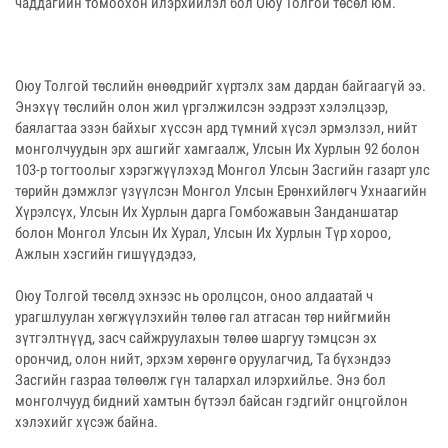
чаддагийн томоохон илэрхийлэл бол Оюу Толгой төсөл юм.
Оюу Толгой төслийн өнөөдрийг хүртэлх зам дардан байгаагүй ээ.
Энэхүү төслийн олон жил үргэлжилсэн ээдрээт хэлэлцээр,
баялагтаа эзэн байхыг хүссэн ард түмний хүсэл эрмэлзэл, нийт
монголчуудын эрх ашгийг хамгаалж, Улсын Их Хурлын 92 болон
103-р тогтоолыг хэрэгжүүлэхэд Монгол Улсын Засгийн газарт улс
төрийн дэмжлэг үзүүлсэн Монгол Улсын Ерөнхийлөгч Ухнаагийн
Хүрэлсүх, Улсын Их Хурлын дарга Гомбожавын Занданшатар
болон Монгол Улсын Их Хурал, Улсын Их Хурлын Түр хороо,
Ажлын хэсгийн гишүүдэдээ,
Оюу Толгой төсөлд эхнээс нь оролцсон, оноо алдаатай ч
урагшлуулан хөгжүүлэхийн төлөө гал атгасан төр нийгмийн
зүтгэлтнүүд, засч сайжруулахын төлөө шаргуу тэмцсэн эх
орончид, олон нийт, эрхэм хөрөнгө оруулагчид, Та бүхэндээ
Засгийн газраа төлөөлж гүн талархал илэрхийлье. Энэ бол
монголчууд бидний хамтын бүтээл байсан гэдгийг онцгойлон
хэлэхийг хүсэж байна.