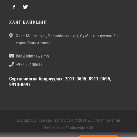
ХАЯГ БАЙРШИЛ
Хаяг: Монгол улс, Улаанбаатар хот, Сүхбаатар дүүрэг, 8-р
хороо Эрдэм товер
info@toimnews.mn
+976 99100697
Сурталчилгаа байрлуулах: 7011-0695, 8911-0695,
9910-0697
Бүх эрх хуулиар хамгаалагдсан © 2011-2017 toimnews.mn
Вэб сайт
ыг:
Грийн софт ХХК