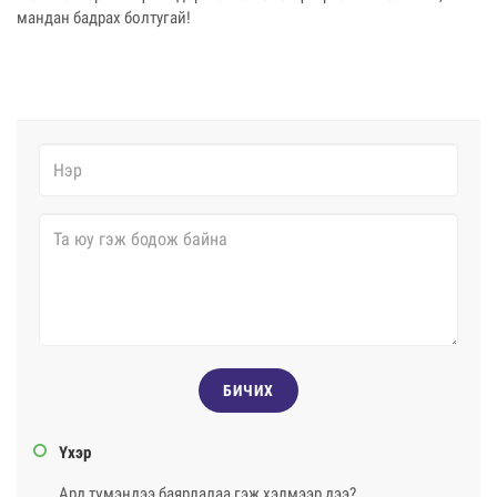
мандан бадрах болтугай!
БИЧИХ
Үхэр
Ард түмэндээ баярлалаа гэж хэлмээр дээ?