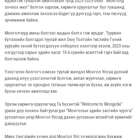
идэвхтэй түншлэн ажиллахын тулд 2023-2025 оныг “Монголд
зочлох жил” болгон зарлаж, хөрөнгө оруулалтыг бүх түвшинд
дэмжин ажиллаж эхнээсээ бодит үр дүнгүүд гарч, том төслүүд
эрчимжиж байна.
Монголчууд амны бэлгээс ашдын бэлгэ гэж ярьдаг. Туурвин
бүтээхийн бэлгэдэл туулай жил Оюу Толгойн төслийн Гүний
уурхайн эхний бүтээгдэхүүн олборлох нээлтээр эхэлж, 2023 оны
нэгдүгээр сарын эдийн засаг 10.6 хувийн өсөлттэй гарч байгаад
бэлгэшээж байна.
Үзэсгэлэн болгогч хэмээх туулай жилдээ Монгол Улсаа дэлхий
дахинд илүү үзэсгэлэнтэй болгож, аялал жуулчлал, хөрөнгө
оруулалтыг эх орондоо татахын төлөө иргэн бүхэн, аж ахуйн нэгж
бүхэн хичээн ажиллацгаая.
Эрхэм хөрөнгө оруулагчид Та бүхэнтэй “Welcome to Mongolia”
уриан дор зохион байгуулагдах “Монголын эдийн засгийн чуулга”
уулзалтын үеэр Монгол Улсад дахин уулзахын өлзийтэй ерөөлийг
дэвшүүлье.
Мөнх тэнгэрийн хүчин дор Монгол Улс хүчирхэгжин бэхжиж,