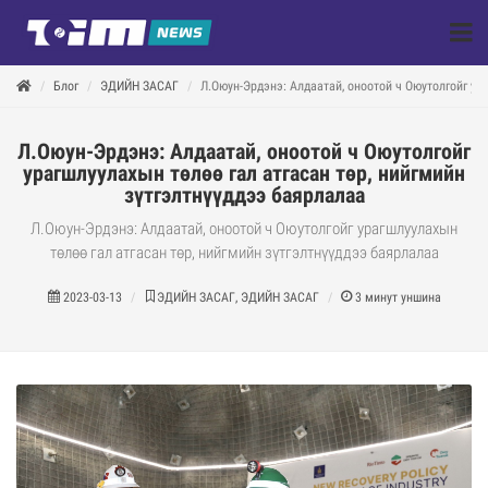
Блог
ЭДИЙН ЗАСАГ
Л.Оюун-Эрдэнэ: Алдаатай, оноотой ч Оюутолгойг ур
Л.Оюун-Эрдэнэ: Алдаатай, оноотой ч Оюутолгойг
урагшлуулахын төлөө гал атгасан төр, нийгмийн
зүтгэлтнүүддээ баярлалаа
Л.Оюун-Эрдэнэ: Алдаатай, оноотой ч Оюутолгойг урагшлуулахын
төлөө гал атгасан төр, нийгмийн зүтгэлтнүүддээ баярлалаа
2023-03-13
ЭДИЙН ЗАСАГ, ЭДИЙН ЗАСАГ
3
минут уншина