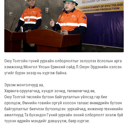
Оюу Толгойн гүний уурхайн олборлолтыг эхлүүлэх ёслолын арга
хэмжээнд Монгол Улсын Ерөнхий сайд Л.Оюун-Эрдэнийн хэлсэн
үгийг бүрэн эхээр нь хүргэж байна.
Эрхэм монголчууд аа,
Хөрөнгө оруулагчид, хүндэт зочид, төлөөлөгчид өө,
Оюу Толгой төслийн бүтээн байгуулалтын үйлсэд гар бие
оролцож, Өмнийн говийн оргүй хоосон талаас өнөөдрийн бүтээн
байгуулалтыг биечлэн бүтээлцсэн уурхайчид, инженер техникийн
ажилтнууд Та бүхэндээ Гүний уурхайн эхний олборлолт эхэлж буй
түүхэн өдрийн мэндийг дэвшүүлж, баяр хүргэе.