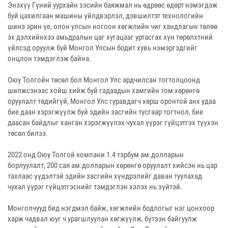
Энэхүү Гүний уурхайн зэсийн баяжмал нь өдрөөс өдөрт нэмэгдэж
буй цахилгаан машины үйлдвэрлэл, дэвшилтэт технологийн
шинэ эрин үе, олон улсын ногоон хөгжлийн чиг хандлагын төлөө
эх дэлхийнхээ амьдралын цаг хугацааг уртасгах хүн төрөлхтний
үйлсэд оруулж буй Монгол Улсын бодит хувь нэмэргэдгийг
онцлон тэмдэглэж байна.
Оюу Толгойн төсөл бол Монгол Улс ардчилсан тогтолцоонд
шилжсэнээс хойш хийж буй гадаадын хамгийн том хөрөнгө
оруулалт төдийгүй, Монгол Улс гуравдагч хөрш оронтой анх удаа
бие даан хэрэгжүүлж буй эдийн засгийн тусгаар тогтнол, бие
даасан байдлыг ханган хэрэгжүүлэх чухал үүрэг гүйцэтгэх түүхэн
төсөл билээ.
2022 онд Оюу Толгой компани 1.4 тэрбум ам.долларын
борлуулалт, 200 сая ам.долларын хөрөнгө оруулалт хийсэн нь цар
тахлаас үүдэлтэй эдийн засгийн хүндрэлийг даван туулахад
чухал үүрэг гүйцэтгэснийг тэмдэглэн хэлэх нь зүйтэй.
Монголчууд бид нэгдмэл байж, хөгжлийн бодлогыг нэг цонхоор
харж чадвал юуг ч урагшлуулан хөгжүүлж, бүтээн байгуулж