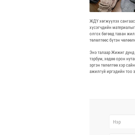
ЖДҮ хөгжүүлэх сангаас 
хүсэгчдийн материалыг 
олгох бөгөөд таван жил
төлөлтөөс бүтэн чөлөөл
Энэ талаар Жижиг дунд
тэрбум, хөдөө орон нут
эргэн төлөлтөө хэр сай
ажилгүй иргэдийн тоо з