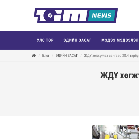
УЛС ТӨР
ЭДИЙН ЗАСАГ
МЭДЭЭ МЭДЭЭЛЭЛ
Блог
ЭДИЙН ЗАСАГ
ЖДҮ хөгжүүлэх сангаас 28.4 тэрбу
ЖДҮ хөгжү