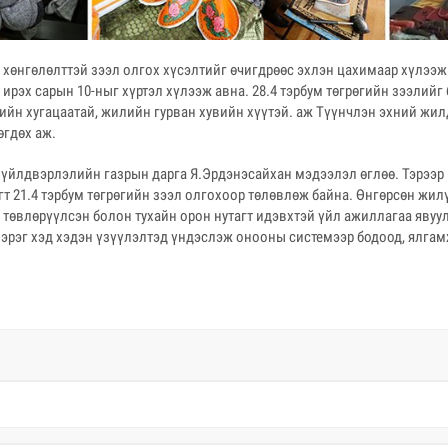
хөнгөлөлттэй зээл олгох хүсэлтийг өчигдрөөс эхлэн цахимаар хүлээж 
ирэх сарын 10-ныг хүртэл хүлээж авна. 28.4 тэрбум төгрөгийн зээлийг
ийн хугацаатай, жилийн гурван хувийн хүүтэй. аж Түүнчлэн эхний жил
өгдөх аж.
 үйлдвэрлэлийн газрын дарга Я.Эрдэнэсайхан мэдээлэл өглөө. Тэрээр
агт 21.4 тэрбум төгрөгийн зээл олгохоор төлөвлөж байна. Өнгөрсөн жи
н төвлөрүүлсэн болон тухайн орон нутагт идэвхтэй үйл ажиллагаа явуул
эрэг хэд хэдэн үзүүлэлтэд үндэслэж онооны системээр бодоод, ялгам