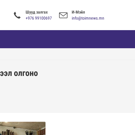
Шууд залгах
И-Мэйл
+976 99100697
info@toimnews.mn
ээл олгоно