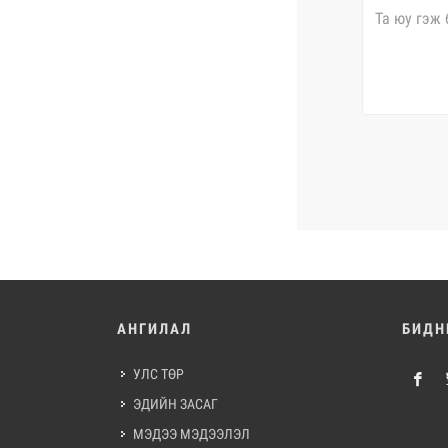
АНГИЛАЛ
БИДН
УЛС ТӨР
ЭДИЙН ЗАСАГ
МЭДЭЭ МЭДЭЭЛЭЛ