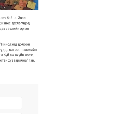
авч байна. Зээл
 бизнес эрхлэгчдэд
дээ зээлийн эргэн
 "Нийслэлд долоон
лүүдэд олгосон зээлийн
ж буй аж ахуйн нэгж,
жтай хуваарилна" гэв.