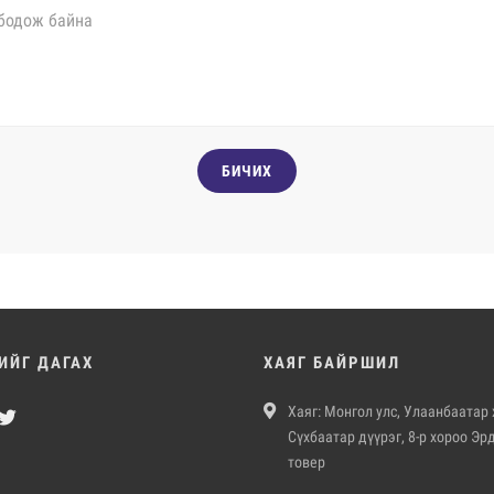
БИЧИХ
ИЙГ ДАГАХ
ХАЯГ БАЙРШИЛ
Хаяг: Монгол улс, Улаанбаатар 
Сүхбаатар дүүрэг, 8-р хороо Эр
товер