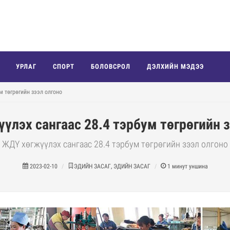
УРЛАГ
СПОРТ
БОЛОВСРОЛ
ДЭЛХИЙН МЭДЭЭ
м төгрөгийн зээл олгоно
үлэх сангаас 28.4 тэрбум төгрөгийн з
ЖДҮ хөгжүүлэх сангаас 28.4 тэрбум төгрөгийн зээл олгоно
2023-02-10
ЭДИЙН ЗАСАГ, ЭДИЙН ЗАСАГ
1
минут уншина