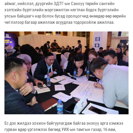
аймаг, нийслэл, дүүргийн ЗДТГ-ын Санхүү төрийн сангийн
хэлтсийн бүртгэлийн мэргэжилтэн нягтлан бодох бүртгэлийн
улсын байцаагч нар болон бусад оролцогчид өнөөдөр өөр өөрийн
чиглэлээр багаар ажиллаж асуудлаа тодорхойлж ажиллаа.
Ес дэх жилдээ зохион байгуулагдаж байгаа энэхүү арга хэмжээ
гурван өдөр үргэлжлэх бөгөөд УИХ-ын тамгын газар, 16 яам,