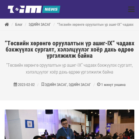
Блог
ЭДИЙН ЗАСАГ
“Төсвийн хөрөнгө оруулалтын үр ашиг-IX” чадавх бэ
“Төсвийн хөрөнгө оруулалтын үр ашиг-IX” чадавх
бэхжүүлэх сургалт, хэлэлцүүлэг хоёр дахь өдрөө
үргэлжилж байна
“Төсвийн хөрөнгө оруулалтын үр ашиг-IX” чадавх бэхжүүлэх сургалт,
хэлэлцүүлэг хоёр дахь өдрөө үргэлжилж байна
2023-02-02
ЭДИЙН ЗАСАГ, ЭДИЙН ЗАСАГ
1
минут уншина