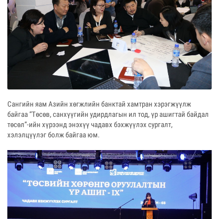
Сангийн яам Азийн хөгжлийн банктай хамтран хэрэгжүүлж
байгаа “Төсөв, санхүүгийн удирдлагын ил тод, үр ашигтай байдал
төсөл”-ийн хүрээнд энэхүү чадавх бэхжүүлэх сургалт,
хэлэлцүүлэг болж байгаа юм.