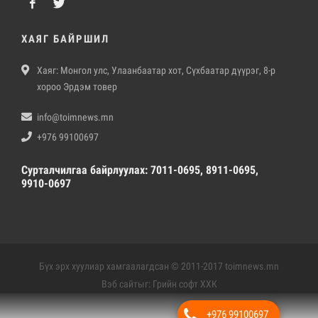
ХАЯГ БАЙРШИЛ
Хаяг: Монгол улс, Улаанбаатар хот, Сүхбаатар дүүрэг, 8-р
хороо Эрдэм товер
info@toimnews.mn
+976 99100697
Сурталчилгаа байрлуулах: 7011-0695, 8911-0695,
9910-0697
Бүх эрх хуулиар хамгаалагдсан © 2011-2017 toimnews.mn
Вэб сайт
ыг:
Грийн софт ХХК
Дуудлагын төв
+976 99100697