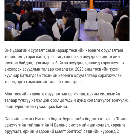
Энэ удаагийн сургалт семинараар төсвийн хөрөнгө оруулалтын
төлөвлөлт, хэрэгжилт, үр ашиг, хяналтын асуудлын одоогийн
нөхцөл байдал, тулгамдаж байгаа асуудал, цаашид хэрэгжүүлэх,
анхаарах асуудлын талаар хэлэлцэж, 2023 оны төсвийн тухай
хуулиар батлагдсан төсвийн хөрөнгө оруулалтаар хэрэгжүүлэх
төсөл, арга хэмжээний талаар хэлэлцлээ.
Мөн төсвийн хөрөнгө оруулалтын аргачлал, цахим системийн
талаар түлхүү хэлэлцэн оролцогчдын дунд хэлэлцүүлэг өрнүүлж,
сайн туршлагаа хуваалцаж байна.
Сангийн яамны Нягтлан бодох бүртгэлийн бодлогын газар "Шинэ
санхүүгийн тайлангийн И-Баланс системийн шинэчлэл, хөрөнгө
оруулалт, өрийн мэдээний маягт бэлтгэх" сэдвийн хүрээнд 21