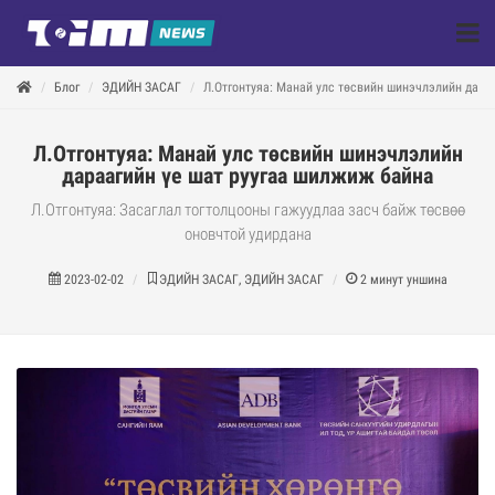
Блог
ЭДИЙН ЗАСАГ
Л.Отгонтуяа: Манай улс төсвийн шинэчлэлийн дара
Л.Отгонтуяа: Манай улс төсвийн шинэчлэлийн
дараагийн үе шат руугаа шилжиж байна
Л.Отгонтуяа: Засаглал тогтолцооны гажуудлаа засч байж төсвөө
оновчтой удирдана
2023-02-02
ЭДИЙН ЗАСАГ, ЭДИЙН ЗАСАГ
2
минут уншина