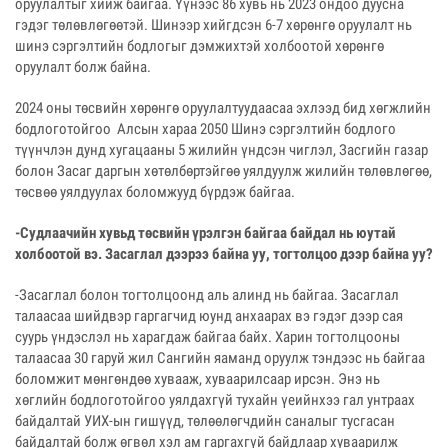
оруулалтыг хийж байгаа. Үүнээс 86 хувь нь 2023 ондоо дуусна
гэдэг төлөвлөгөөтэй. Шинээр хийгдсэн 6-7 хөрөнгө оруулалт нь
шинэ сэргэлтийн бодлогыг дэмжихтэй холбоотой хөрөнгө
оруулалт болж байна.
2024 оны төсвийн хөрөнгө оруулалтуудаасаа эхлээд бид хөгжлийн
бодлоготойгоо Алсын хараа 2050 Шинэ сэргэлтийн бодлого
түүнчлэн дунд хугацааны 5 жилийн үндсэн чиглэл, Засгийн газар
болон Засаг даргын хөтөлбөртэйгөө уялдуулж жилийн төлөвлөгөө,
төсвөө уялдуулах боломжууд бүрдэж байгаа.
-Судлаачийн хувьд төсвийн үрэлгэн байгаа байдал нь юутай
холбоотой вэ. Засаглал дээрээ байна уу, тогтолцоо дээр байна уу?
-Засаглал болон тогтолцоонд аль алинд нь байгаа. Засаглал
талаасаа шийдвэр гаргагчид юунд анхаарах вэ гэдэг дээр сая
суурь үндэслэл нь харагдаж байгаа байх. Харин тогтолцооны
талаасаа 30 гаруй жил Сангийн яаманд оруулж тэндээс нь байгаа
боломжит мөнгөндөө хувааж, хуваарилсаар ирсэн. Энэ нь
хөглийн бодлоготойгоо уялдахгүй тухайн үеийнхээ гал унтраах
байдалтай УИХ-ын гишүүд, төлөөлөгчдийн саналыг тусгасан
байдалтай болж өгвөл хэл ам гаргахгүй байдлаар хуваарилж