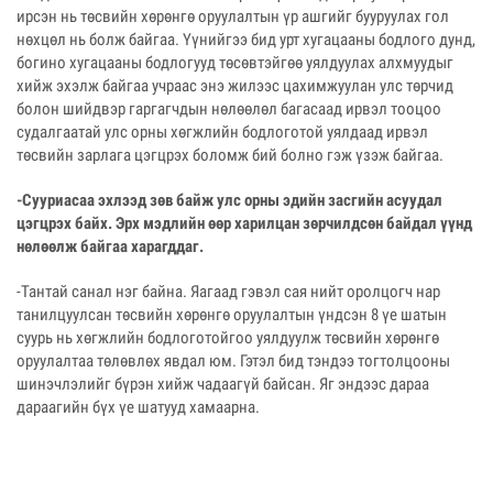
ирсэн нь төсвийн хөрөнгө оруулалтын үр ашгийг бууруулах гол
нөхцөл нь болж байгаа. Үүнийгээ бид урт хугацааны бодлого дунд,
богино хугацааны бодлогууд төсөвтэйгөө уялдуулах алхмуудыг
хийж эхэлж байгаа учраас энэ жилээс цахимжуулан улс төрчид
болон шийдвэр гаргагчдын нөлөөлөл багасаад ирвэл тооцоо
судалгаатай улс орны хөгжлийн бодлоготой уялдаад ирвэл
төсвийн зарлага цэгцрэх боломж бий болно гэж үзэж байгаа.
-Сууриасаа эхлээд зөв байж улс орны эдийн засгийн асуудал
цэгцрэх байх. Эрх мэдлийн өөр харилцан зөрчилдсөн байдал үүнд
нөлөөлж байгаа харагддаг.
-Тантай санал нэг байна. Яагаад гэвэл сая нийт оролцогч нар
танилцуулсан төсвийн хөрөнгө оруулалтын үндсэн 8 үе шатын
суурь нь хөгжлийн бодлоготойгоо уялдуулж төсвийн хөрөнгө
оруулалтаа төлөвлөх явдал юм. Гэтэл бид тэндээ тогтолцооны
шинэчлэлийг бүрэн хийж чадаагүй байсан. Яг эндээс дараа
дараагийн бүх үе шатууд хамаарна.