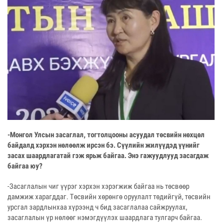
-Монгол Улсын засаглал, тогтолцооны асуудал төсвийн нөхцөл
байдалд хэрхэн нөлөөлж ирсэн бэ. Сүүлийн жилүүдэд үүнийг
засах шаардлагатай гэж ярьж байгаа. Энэ гажуудлууд засагдаж
байгаа юу?
-Засаглалын чиг үүрэг хэрхэн хэрэгжиж байгаа нь төсвөөр
дамжиж харагддаг. Төсвийн хөрөнгө оруулалт төдийгүй, төсвийн
урсгал зардлынхаа хүрээнд ч бид засаглалаа сайжруулах,
засаглалын үр нөлөөг нэмэгдүүлэх шаардлага тулгарч байгаа.