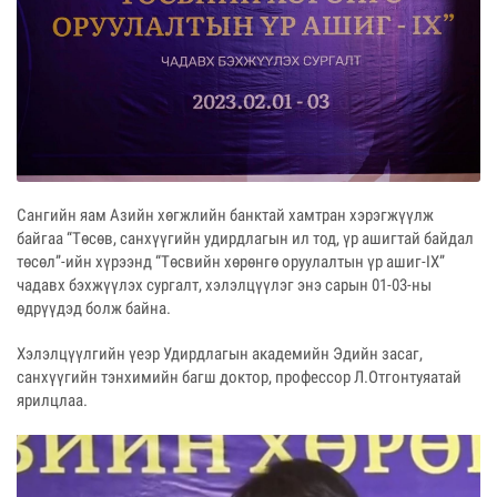
Сангийн яам Азийн хөгжлийн банктай хамтран хэрэгжүүлж
байгаа “Төсөв, санхүүгийн удирдлагын ил тод, үр ашигтай байдал
төсөл”-ийн хүрээнд “Төсвийн хөрөнгө оруулалтын үр ашиг-IX”
чадавх бэхжүүлэх сургалт, хэлэлцүүлэг энэ сарын 01-03-ны
өдрүүдэд болж байна.
Хэлэлцүүлгийн үеэр Удирдлагын академийн Эдийн засаг,
санхүүгийн тэнхимийн багш доктор, профессор Л.Отгонтуяатай
ярилцлаа.