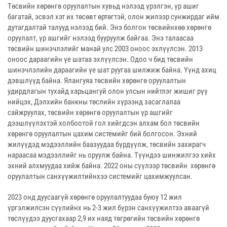
Төсвийн хөрөнгө оруулалтын хувьд нэлээд үрэлгэн, үр ашиг
багатай, эсвэл хэт их төсөвт өртөгтэй, олон жилээр сунжирдаг ийм
дутагдалтай талууд нэлээд бий. Энэ болгон төсвийнхөө хөрөнгө
оруулалт, үр ашгийг нэлээд бууруулж байгаа. Энэ талаасаа
төсвийн шинэчлэлийг манай улс 2003 оноос эхлүүлсэн. 2013
оноос дараагийн үе шатаа эхлүүлсэн. Одоо ч бид төсвийн
шинэчлэлийн дараагийн үе шат руугаа шилжиж байна. Үүнд ахиц
дэвшлүүд байна. Ялангуяа төсвийн хөрөнгө оруулалтын
удирдлагын тухайд харьцангуй олон улсын нийтлэг жишиг рүү
нийцэх, Дэлхийн банкны төслийн хүрээнд засаглалаа
сайжруулах, төсвийн хөрөнгө оруулалтын үр ашгийг
дээшлүүлэхтэй холбоотой гол хийгдсэн алхам бол төсвийн
хөрөнгө оруулалтын цахим системийг бий болгосон. Эхний
жилүүдэд мэдээллийн баазуудаа бүрдүүлж, төсвийн захирагч
нараасаа мэдээллийг нь оруулж байна. Түүндээ шинжилгээ хийх
эхний алхмуудаа хийж байна. 2022 оны сүүлээр төсвийн хөрөнгө
оруулалтын санхүүжилтийнхээ системийг цахимжуулсан.
2023 онд дуусаагүй хөрөнгө оруулалтуудаа буюу 12 жил
үргэлжилсэн сүүлийнх нь 2-3 жил бүрэн санхүүжилтээ аваагүй
төслүүдээ дуусгахаар 2,9 их наяд төгрөгийн төсвийн хөрөнгө